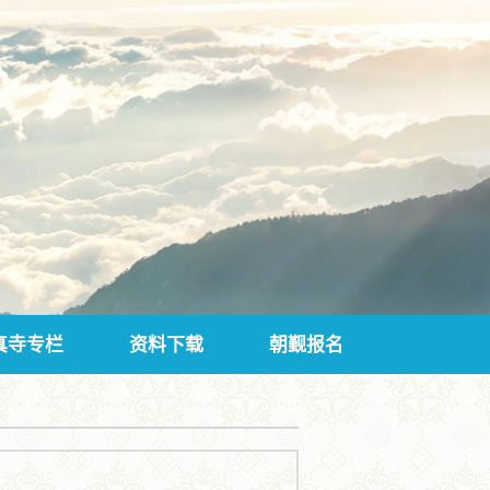
真寺专栏
资料下载
朝觐报名