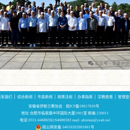
联系我们
综合新闻
市县新闻
政策法规
办事指南
宗教慈善
管理登
安徽省伊斯兰教协会
皖ICP备19017920号
地址:合肥市临泉路中环国际大厦1001室 邮编:230011
电话:0551-64686582/64686583 mail: ahislam@yeah.net
皖公网安备 34010202601661号