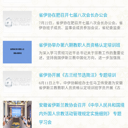
国、全省宗教工作会议精神，不断强化政治引领，夯
求，组织力量开展巡回宣讲，持续强化团体自身建
强思想政治引领、系统推进宗教中国化、落实全面从
实思想基础，增强全市伊斯兰教界人士拥护党的领导
设，不断提升服务基层效能，推动全省伊斯兰教健康
严治教要求、加强团体自身建设及人才队伍培养等方
和社会主义制度的自觉性和坚定性；要加强团体建
传承。
面的工作情况。 时先政指出，要强化思想政治引领，
省伊协在肥召开七届八次会长办公会
设，支持宗教界加强自身建设，提高自身管理水平，
自觉以习近平总书记关于宗教工作的重要论述为遵
始终按照“政治上靠得住、宗教上有造诣、品德上能
循，完整、准确、全面地理解贯彻党的宗教工作基本
7月22日，省伊协在肥召开七届八次会长办公会。省
服众、关键时起作用”的标准，加强中青年教职人员
方针。要弘扬伊斯兰教爱国爱教传统，坚持以中华优
伊协班子成员、监事会成员参加会议，省纪委监委驻
培养；要推进全面从严治教，持续深化“崇俭戒奢”主
秀传统文化浸润伊斯兰教，常态化开展讲经交流活
省委统战部纪检监察组及省委统战部、省民宗委相关
题教育活动，进一步发扬勤俭节约的优良传统、树立
动，系统推进伊斯兰教中国化安徽实践。要加强团体
处室负责同志应邀到会。 会议传达学习了习近平总书
正确的教风导向，切实推动我国伊斯兰教中国化阜阳
自身建设，不断完善内部管理机制，规范财务、活动
记在《求是》杂志发表的重要文章、加强宗教事务治
省伊协举办第六期教职人员资格认定培训班
实践走深走实。 本次活动以“铭记历史·从严治教”为
等管理流程，强化制度执行力，提升引领和服务信教
理法治化研讨会精神、李干杰走访在京全国性宗教团
主题，组织7名伊斯兰教教职人员紧扣爱国爱教主
群众的能力。要着眼长远、系统规划，建立健全伊斯
体讲话精神及新修订的《中华人民共和国境内外国人
为深入学习贯彻习近平总书记关于宗教工作的重要论
旨，深入阐释伊斯兰教与中国传统文化的内在契合
兰教教职人员培养培训体系，重点培养一批“政治上
宗教活动管理规定实施细则》等内容，通报了全省第
述，坚持我国伊斯兰教中国化方向，进一步加强我省
点，充分展现新时代宗教界人士的使命担当，提升了
靠得住、宗教上有造诣、品德上能服众、关键时起作
六期伊斯兰教拟认定教职人员笔试、面试情况及省伊
伊斯兰教人才队伍建设，持续提升伊斯兰教教职人员
解经讲经能力，促进了阜阳市伊斯兰教健康传承。
用”的中青年骨干力量。要推进全面从严治教，健全
协 2025 年上半年财政、自有资金使用情况，研究部
综合素质，6月10日至12日，省伊协在合肥举办第六
监督惩戒机制，引导教职人员服务发展稳定大局，坚
署了我省伊斯兰教界以“全面从严治教”为主题讲经交
期伊斯兰教教职人员资格认定培训班。全省４0名拟
省伊协开展《古兰经节选简注》专题培训
决抵御宗教极端思想渗透，维护我省伊斯兰教领域和
流活动及省伊协下半年重点工作。 会议强调，省伊协
认定教职人员参加。省民宗委副主任韩雷出席开班式
谐稳定。
要深入学习贯彻习近平新时代中国特色社会主义思
并作动员讲话。省纪委监委驻省委统战部纪检监察组
6月11日上午，中伊协解经办主任马卫伟受邀为安徽
想，持续开展“三爱”“五史”等主题教育实践活动，深
和省民宗委相关处室负责人应邀参加。 培训班邀请专
省伊斯兰教教职人员资格认定培训班学员开展《古兰
入挖掘伊斯兰教教义中与社会主义核心价值观、中华
家学者围绕习近平总书记考察安徽重要讲话精神、新
经节选简注》专题培训。 马卫伟分别从“《古兰经》
优秀传统文化相契合的内容，推动经学思想成果转
时代伊斯兰教教职人员的职责和使命以及伊斯兰教中
翻译概述”、“翻译工作与《节选简注》”、“《节选简
化，引导信教群众传承中华文脉、增进家国情怀。要
国化等内容开展专题授课。培训期间，参训学员进行
注》介绍”等方面，对《古兰经》的翻译历程进行详
安徽省伊斯兰教协会召开《中华人民共和国境
进一步落实全面从严治教要求，修订完善省伊协教职
了教职人员资格认定考试。 伊斯兰教教职人员资格认
细梳理，对《节选简注》的内容进行生动介绍，强调
人员认定、跨省迁移等内部管理制度，形成制度管人
定是依法管理伊斯兰教事务、加强伊斯兰教教职人员
坚持中国特色伊斯兰教经学思想建设是坚持伊斯兰教
内外国人宗教活动管理规定实施细则》 专题
管事的长效机制，推动伊斯兰教事务治理法治化。要
队伍建设的重要途径。此次培训旨在通过把牢伊斯兰
中国化方向的基础性工程，是推进我国伊斯兰教中国
积极发挥桥梁纽带作用，及时反映伊斯兰教界和信教
教教职人员资格认定的“入口关”和“考核关”，进一步
化走深走实关键所在，意义重大、影响深远。 培训紧
学习会
群众的合理诉求，引导全省伊斯兰教界积极参与乡村
深化对推进我国伊斯兰教中国化的认识，增强爱党爱
紧围绕伊斯兰教经典教经教义，生动展示了如何运用