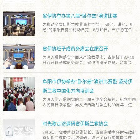
伊斯兰教界广泛开展了“纪念中国人民抗日战争暨世
式，受阅部队步伐铿锵、军容严整、铁流滚滚、战机
和自身工作实际，围绕清真寺规范化管理和历史文化
界反法西斯战争胜利80周年”和平祈祷活动。 各地清
翱翔，充分展现了新时代人民军队的强军风采和捍卫
内涵挖掘等内容进行研讨交流。
真寺组织了庄严的升国旗仪式，面对鲜红的五星红
国家主权、领土完整的坚强决心。收看过程中，各地
省伊协举办第八届“卧尔兹”演讲比赛
旗，行注目礼、齐唱国歌，进一步激发了穆斯林群众
伊斯兰教教职人员及信教群众秩序井然、聚精会神，
的爱国之情、报国之志。广大教职人员围绕“铭记历
认真聆听习近平总书记重要讲话，深刻感悟中国人民
为推动全省伊斯兰教界涵养“学经、研经、讲经、用
史、缅怀先烈、珍爱和平、开创未来”的主题，结合
抗日战争在世界反法西斯战争中的重要地位和历史贡
经”的思想自觉和行动自觉，8月19日，省伊协在合肥
伊斯兰教教义中反对侵略、倡导和平、弘扬正义的理
献，深切体会伟大抗战精神的丰富内涵和时代价值，
举办以“全面从严治教”为主题的第八届“卧尔兹”演讲
念，深入阐释了珍爱和平、维护和平的历史价值与现
深切感受中国军队作为正义之师、和平之师、人民之
比赛。省伊协班子成员，部分市县伊协、清真寺负责
实意义，引导信众树立正确的国家观、历史观、和平
师的雄浑气魄与坚定信念。 直播结束后，大家纷纷表
人和伊斯兰教界人士等50余人现场观摩，省民宗委相
省伊协班子成员务虚会在肥召开
观。部分清真寺还通过举办抗战历史图片展、播放历
示，通过观看此次纪念大会，思想上受到了强烈震撼
关业务处室、驻部纪检监察组负责人应邀参加活动。
史纪录片、组织前往红色革命教育基地和抗战烈士纪
和深刻洗礼，进一步坚定了听党话、跟党走的政治自
经过全省各地层层选拔脱颖而出的16名优秀代表紧扣
为深入贯彻落实全面从严治教要求，省伊协于8月19
念馆开展爱国主义教育实践活动等方式，生动再现穆
觉，激发了深厚的爱国情怀与报国之志，增强了民族
活动主题，围绕“正信正行、服务社会” 的价值导向，
日召开班子成员务虚会，省伊协班子成员、监事会监
斯林同胞与全国人民并肩抗敌的英勇事迹，不断夯实
自尊心、自信心和和自豪感，同时也深刻认识到和平
将中华优秀传统文化与伊斯兰教解经工作有机结合，
事长、部分市县伊协及清真寺负责人等30余人参加会
铸牢中华民族共同体意识的思想根基。 通过活动开
来之不易，必须倍加珍惜，要始终铭记革命先烈浴血
从多个维度对经典教义作出符合时代精神的精彩诠
议。省民宗委相关业务处室、驻部纪检监察组负责人
展，全省伊斯兰教界人士和信教群众对中国人民抗日
奋战的历史功绩，继承和弘扬伟大的抗战精神，将这
释，表达了我省伊斯兰教界坚持我国伊斯兰教中国化
应邀到会。 会议认真学习了习近平总书记关于总体国
阜阳市伊协举办“卧尔兹”演讲比赛暨 坚持伊
战争暨世界反法西斯战争的历史有了更深入的了解，
份宝贵的精神财富转化为推动工作的不竭动力。在今
方向、铸牢中华民族共同体意识，听党话、感党恩、
家安全观的重要论述，传达学习了宗教界全面从严治
纷纷表示，将倍加珍惜来之不易的和平局面，倍加珍
后的工作中，将深入学习贯彻习近平新时代中国特色
跟党走的共同心声，充分展现了新时代安徽伊斯兰教
教相关会议精神。省伊协班子成员、监事会监事长围
斯兰教中国化方向培训会
惜来之不易的幸福生活，坚决反对一切形式的战争与
社会主义思想，深刻领悟“两个确立”的决定性意义，
界贯彻落实全面从严治教、积极融入社会发展的精神
绕系统推进伊斯兰教中国化、全面从严治教、班子成
暴力，牢固树立“爱国是信仰的一部分”的理念，积极
增强“四个意识”、坚定“四个自信”、做到“两个维
风貌。经过激烈角逐和评委现场评分，比赛共产生一
为深入学习贯彻党的二十届三中全会精神，纪念中国
员履职尽责、宗教团体自身建设、防范化解风险隐患
为国家繁荣、社会和谐与世界和平贡献力量。
护”，把强烈的爱国热情和深厚的民族自豪感，切实
等奖1名、二等奖2名、三等奖3名、优秀奖若干名。
人民抗日战争暨世界反法西斯战争胜利80周年，进一
等方面内容，结合自身工作全面查摆存在问题，深入
转化为凝聚起爱国奉献、奋发作为的强大精神力量，
近年来，省伊协通过举办系列演讲比赛，发掘和培养
步落实新时代党的宗教工作方针，推进全面从严治
剖析问题根源，制定整改措施，进一步理清了工作思
为实现中华民族伟大复兴的中国梦贡献智慧和力量。
了一批“政治上靠得住、宗教上有造诣、品德上能服
教，8月12日，阜阳市伊斯兰教协会举办第四届“卧尔
路，明确了工作方向。 下一步，省伊协将坚持问题导
众、关键时起作用”的优秀年轻教职人员。全省伊斯
兹”演讲比赛暨坚持伊斯兰教中国化方向培训会。市
向，全面梳理存在问题，建立整改清单，制定切实可
时先政走访调研省伊斯兰教协会
兰教教职人员将持续深化对“全面从严治教”的认识实
委统战部副部长、市民族宗教事务局局长刘伟出席会
行的整改方案，注重立行立改与长效机制建设相结
践，主动加强修养、端正教风，带动信众践行正信正
议并作专题授课。 刘伟强调，要坚持党的领导，深入
合。同时，加强成果转化，及时将研讨共识及基层有
8月6日，省委统战部副部长、省民宗委主任时先政赴
行，为维护宗教领域和谐稳定贡献力量。
学习习近平新时代中国特色社会主义思想，贯彻全
效实践总结固化为制度规范。此外，聚焦基层服务需
省伊斯兰教协会走访调研，详细了解近年来协会在加