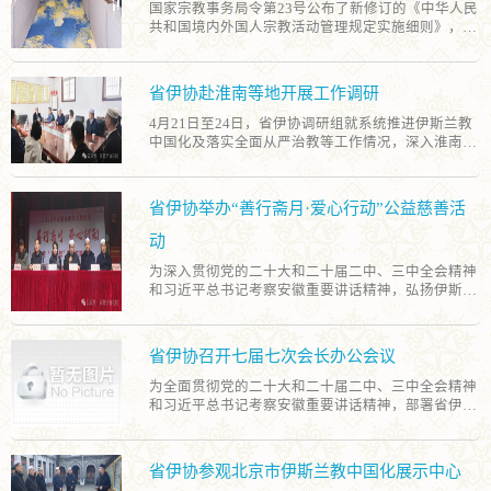
振兴、公益慈善等工作，为奋力谱写中国式现代化安
国家宗教事务局令第23号公布了新修订的《中华人民
国爱社会主义的政治自觉、思想自觉、行动自觉。下
中华优秀传统文化体现伊斯兰教中国化，内容贴近教
徽篇章凝聚合力。
共和国境内外国人宗教活动管理规定实施细则》，自
一步，省伊协将完善相关制度规范并常态化开展教职
职人员工作需要，重点突出，条理清晰，内容丰富，
2025年5月1日起施行。近日，安徽省伊斯兰教协会召
人员认定工作，加强规范化管理，持续促进伊斯兰教
对广大学员学懂弄通《节选简注》、系统推进伊斯兰
开会议，专题学习《中华人民共和国境内外国人宗教
健康传承。
教中国化有积极促进作用，受到了广大学员的一致好
活动管理规定实施细则》。 会议指出，《实施细则》
评。
省伊协赴淮南等地开展工作调研
进一步完善了境内外国人宗教活动管理制度，是贯彻
落实全国宗教工作会议精神的重要举措，是保障境内
4月21日至24日，省伊协调研组就系统推进伊斯兰教
外国人正常宗教活动和境内外国人与中国宗教界友好
中国化及落实全面从严治教等工作情况，深入淮南、
往来的法规依据。会长、副会长要按照各自的分片联
阜阳、亳州3市开展相关调研。省民宗委相关业务处
络职责，指导各地伊斯兰教界加强学习，深入领会
及联络与舆情中心派员参加调研。 调研组一行先后实
《实施细则》的重要意义，切实贯彻相关要求，依法
地考察淮南市寿县清真大寺、阜阳市东关清真寺、亳
省伊协举办“善行斋月·爱心行动”公益慈善活
依规开展涉外宗教活动，持续筑牢思想防线，不断增
州市城里清真寺等13个宗教活动场所，查看场所台账
强抵御极端思想渗透的思想自觉和行动自觉，切实维
资料，与民主管理组织、信教群众代表座谈，详细了
动
护安徽省伊斯兰教领域和顺平稳。
解各地场所中国化建设及规范化管理等方面情况及存
为深入贯彻党的二十大和二十届二中、三中全会精神
在问题。座谈会上，调研组强调，要持续深化“三爱”
和习近平总书记考察安徽重要讲话精神，弘扬伊斯兰
“五史”主题教育活动，不断增进“五个认同”，有形有
教乐善好施、扶危济困的优良传统，3月5日，省伊协
感有效铸牢中华民族共同体意识。要落实全面从严治
在蚌埠市天桥清真寺举办“善行斋月·爱心行动”公益慈
教主体责任，严格落实宗教活动场所财务监管、安全
善活动暨“卧尔兹”演讲交流活动，省伊协、蚌埠市伊
管理的相关规定。要系统推进我国伊斯兰教中国化，
省伊协召开七届七次会长办公会议
协领导班子成员及教职人员、信教群众代表等40余人
充分挖掘宗教活动场所的历史文化内涵，不断促进伊
参加。 4名优秀教职人员代表围绕“坚持我国伊斯兰教
斯兰教与社会主义社会相适应。 此次调研是省伊协年
为全面贯彻党的二十大和二十届二中、三中全会精神
中国化方向”“践行崇俭戒奢理念”“强化社会责任担
度重点工作之一，也是深入贯彻落实安徽伊斯兰教中
和习近平总书记考察安徽重要讲话精神，部署省伊协
当”等主题作“卧尔兹”示范交流演讲，系统阐释了爱
国化五年工作规划纲要的具体举措，将为拓宽全省伊
近期重点工作，2月24日，省伊协在肥召开七届七次
国、中道等价值准则和勤劳、节俭等传统美德，展现
斯兰教中国化实践路径、推进伊斯兰教中国化走深走
会长办公会，省伊协全体班子、监事会成员参加会
了我省伊斯兰教界青年教职人员的良好风貌。 据悉，
实提供实践支撑与决策依据。
议，省委统战部、省民宗委、省纪委监委驻省委统战
省伊协参观北京市伊斯兰教中国化展示中心
斋月期间，全省伊斯兰教界将结合各地实际情况，陆
部纪检监察组相关处室负责同志到会指导。 会议传达