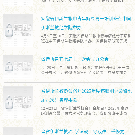
调研组赴六安、安庆等地，深入2个宗教团体和10处
宗教活动场所，围绕“学法规、守戒律、重修为、树
形象”教育活动及清真寺规范化管理等工作开展调
研，省民宗委相关业务处室及联络与舆情中心派员参
安徽省伊斯兰教中青年解经骨干培训班在中国
加。 调研组通过听取专题汇报、查阅工作台账、实地
走访查看、组织座谈交流等多种方式，全面深入了解
伊斯兰教经学院举办
各地“学、守、重、树”教育活动主要做法、特色亮点
4月5日至10日，安徽省伊斯兰教中青年解经骨干培训
及存在问题，并就重难点问题进行深入探讨。同时，
班在中国伊斯兰教经学院举办，省伊协部分班子成员
围绕清真寺规范化管理开展专项调研，重点了解各场
及教职人员共50余人参训。 培训班聚焦解经工作与
所在日常运行管理、内部制度建设、教职人员管理、
伊斯兰教中国化，邀请专家学者围绕宗教经典中国化
财务规范运行、安全风险防控等方面的落实情况。 调
阐释、“学法规、守戒律、重修为、树形象”教育活
研期间，还组织赴桐城六尺巷、望江回民渡江突击队
省伊协召开七届十一次会长办公会
动、教务工作实践、国际热点问题等开展专题授课，
纪念馆等地，开展礼让谦和优秀传统文化研学，汲取
并组织全体学员赴中国人民抗日战争纪念馆、卢沟桥
红色革命精神力量，切实以传统文化涵养包容向善理
1月29日上午，省伊斯兰教协会在肥召开七届十一次
开展爱国主义教育实践活动。 培训期间召开学员座谈
念，以红色精神厚植爱党爱国爱教情怀，不断提升省
会长办公会。省伊协领导班子及监事会成员参加会
会，11名教职人员结合工作实际交流学习心得。大家
伊协班子综合素养和良好形象。
议，省纪委监委驻省委统战部纪检监察组、省委统战
纷纷表示将以此次培训为契机，持续提升综合素养，
部、省民宗委相关处室负责同志到会指导。 会议传达
努力成长为合格“双通”人才，为促进宗教和顺、社会
学习了习近平主席2026年新年贺词，解读了中国伊斯
省伊斯兰教协会召开2025年度述职测评会暨七
和谐、民族和睦贡献力量。
兰教协会新修订的《伊斯兰教活动场所主要教职聘任
办法》，研究谋划了省伊协全年工作，审议了《新编
届六次常务理事会
卧尔兹演讲集》整理出版事宜，启动了“清真寺建筑
12月29日，省伊斯兰教协会在合肥召开2025年度述
艺术中国化研究”项目，并讨论了伊斯兰教教职人员
职测评会暨七届六次常务理事会，省伊协班子成员、
备案信息省际迁移流程等事宜。同时，省伊协召开
常务理事、监事会成员、穆斯林群众及社区代表等参
“学法规、守戒律、重修为、树形象”教育活动推进
加会议。 会议审议并通过了2025年度省伊协工作报
会，为持续推进教育活动走深走实奠定了坚实基础。
告与财务报告，通报了监事会年度工作情况，研究了
全省伊斯兰教界“学法规、守戒律、重修为、
省伊协2026年工作要点。 会上，省伊协会长马庆山