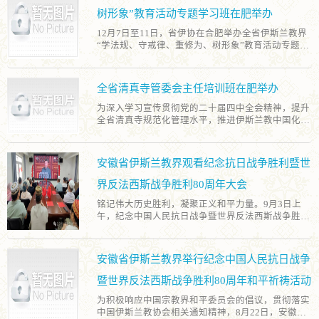
代表领导班子作2025年度工作报告，全面总结一年来
树形象”教育活动专题学习班在肥举办
在强化政治引领、推进伊斯兰教中国化、落实全面从
12月7日至11日，省伊协在合肥举办全省伊斯兰教界
严治教、加强自身建设、服务信教群众等方面的工作
“学法规、守戒律、重修为、树形象”教育活动专题学
成效。随后，7名班子成员围绕年度履职情况依次进
习班。省伊协常务理事、监事会成员及各地伊协班子
行述职。全体与会人员按照“政治上可信、作风上民
成员等百余人参加学习。 学习班将理论教学与现场教
主、工作上高效”的集体标准和“政治上靠得住、宗教
学有机结合，邀请专家学者系统解读党的二十届四中
上有造诣、品德上能服众、关键时起作用”的个人标
全省清真寺管委会主任培训班在肥举办
全会精神、习近平总书记关于宗教工作的重要论述和
准，结合实际履职表现，对省伊协领导班子和成员进
《习近平谈治国理政》第五卷，引导学员重点学习党
行了评议。 会后，组织召开了“学法规、守戒律、重
为深入学习宣传贯彻党的二十届四中全会精神，提升
的宗教工作方针政策、国家法律法规及宗教团体规章
修为、树形象”教育活动专题理论学习会，并开展宗
全省清真寺规范化管理水平，推进伊斯兰教中国化安
制度，组织学员赴新四军江北指挥部纪念馆开展爱国
教领域违法违规典型案例警示教育，进一步统一思
徽实践走深走实，省伊斯兰教协会于10月27日至29日
主义现场教学，9名基层协会负责人以“学法规、守戒
想、压实责任、明确任务、激发动力。
在合肥举办全省清真寺管委会主任培训班。省伊协领
律、重修为、树形象”为主题开展研讨交流，分享了
导班子成员及重点清真寺管委会负责人等60余人参
安徽省伊斯兰教界观看纪念抗日战争胜利暨世
在强化教风建设、规范团体管理、引导正信正行等方
加。 培训班传达学习了党的二十届四中全会精神和习
面的实践经验与思考，形成了互学互鉴、共同提高的
近平总书记在中共中央政治局第二十二次集体学习时
界反法西斯战争胜利80周年大会
良好氛围。 学习班期间，同步召开省伊协七届五次常
的重要讲话精神，学习了各全国性宗教团体发出的
务理事会，全面部署全省伊斯兰教界“学法规、守戒
铭记伟大历史胜利，凝聚正义和平力量。9月3日上
《关于崇俭戒奢、正信正行的倡议》，邀请专家学者
律、重修为、树形象”教育活动，审议并通过《安徽
午，纪念中国人民抗日战争暨世界反法西斯战争胜利
围绕“中国式现代化全面推进中华民族伟大复兴”、新
省伊斯兰教教职人员违规惩戒管理办法》。
80周年大会在北京天安门广场隆重举行。安徽省伊斯
修订的《清真寺民主管理办法》及“伊斯兰教与中华
兰教协会组织全省伊斯兰教界代表人士和信教群众积
优秀传统文化的融合路径”等内容进行专题授课，组
极收看大会实况直播，通过大屏幕共同见证这一庄严
织培训学员赴渡江战役纪念馆开展实地教学，重温红
安徽省伊斯兰教界举行纪念中国人民抗日战争
神圣的历史时刻，共同接受了一场深刻而生动的爱国
色历史，传承奋斗精神。通过系统学习和现场教学，
主义教育。 “中华民族伟大复兴势不可挡！人类和平
学员们进一步增强了国家意识、公民意识、法治意
暨世界反法西斯战争胜利80周年和平祈祷活动​​
与发展的崇高事业必将胜利！”习近平总书记的庄严
识，切实增进“五个认同”，取得了良好的培训成效。
为积极响应中国宗教界和平委员会的倡议，贯彻落实
宣示贯通历史、现在、未来，彰显了中国人民的坚定
培训期间还组织召开了“系统推进我国宗教中国化”专
中国伊斯兰教协会相关通知精神，8月22日，安徽省
意志，气势磅礴、铿锵有力，振奋人心。盛大的阅兵
题研讨会，13名培训学员结合我省伊斯兰教发展实际